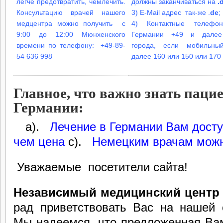
легче предотвратить, чемлечить.
должны заканчиваться на
.
Консультацию врачей нашего
3) E-Mail адрес так-же .
de
;
медцентра можно получить с
4) Контактные телефо
9:00 до 12:00 Мюнхенского
Германии +49 и далее
времени по телефону: +49-89-
города, если мобильны
54 636 998
далее 160 или 150 или 170
Главное, что важно знать пацие
Германии:
1.
а).
Лечение в
Германии Вам
дост
чем цена
с).
Немецким врачам можн
Уважаемые посетители сайта!
Независимый медицинский центр
рад приветствовать Вас на нашей 
Мы надеемся, что предложенная Ва